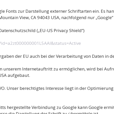
le Fonts zur Darstellung externer Schriftarten ein. Es ha
Mountain View, CA 94043 USA, nachfolgend nur „Google“
atenschutzschild („EU-US Privacy Shield“)
nt?id=a2zt000000001L5AAI&status=Active
orgaben der EU auch bei der Verarbeitung von Daten in d
 unserem Internetauftritt zu ermöglichen, wird bei Aufru
USA aufgebaut.
SGVO. Unser berechtigtes Interesse liegt in der Optimieru
itts hergestellte Verbindung zu Google kann Google ermit
se die Darstellung der Schrift zu übermitteln ist.